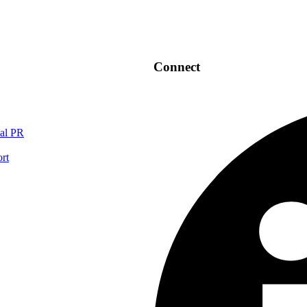
Connect
nal PR
rt