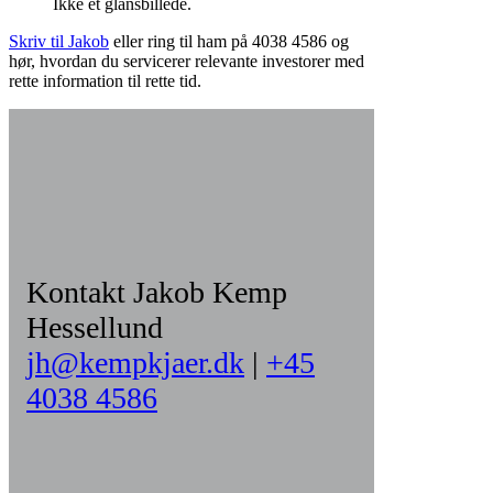
Ikke et glansbillede.
Skriv til Jakob
eller ring til ham på 4038 4586 og
hør, hvordan du servicerer relevante investorer med
rette information til rette tid.
Kontakt Jakob Kemp
Hessellund
jh@kempkjaer.dk
|
+45
4038 4586