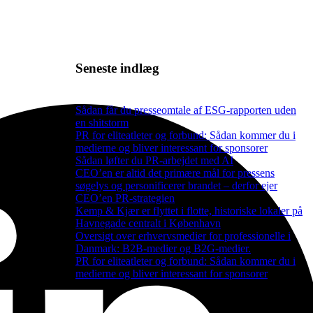
Seneste indlæg
Sådan får du presseomtale af ESG-rapporten uden
en shitstorm
PR for eliteatleter og forbund: Sådan kommer du i
medierne og bliver interessant for sponsorer
Sådan løfter du PR-arbejdet med AI
CEO’en er altid det primære mål for pressens
søgelys og personificerer brandet – derfor ejer
CEO’en PR-strategien
Kemp & Kjær er flyttet i flotte, historiske lokaler på
Havnegade centralt i København
Oversigt over erhvervsmedier for professionelle i
Danmark: B2B-medier og B2G-medier.
PR for eliteatleter og forbund: Sådan kommer du i
medierne og bliver interessant for sponsorer