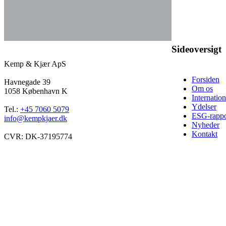
Sideoversigt
Kemp & Kjær ApS
Forsiden
Havnegade 39
Om os
1058 København K
Internatio
Ydelser
Tel.:
+45 7060 5079
ESG-rappo
info@kempkjaer.dk
Nyheder
Kontakt
CVR: DK-37195774