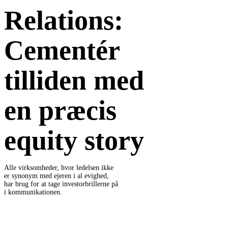
Relations:
Cementér
tilliden med
en præcis
equity story
Alle virksomheder, hvor ledelsen ikke
er synonym med ejeren i al evighed,
har brug for at tage investorbrillerne på
i kommunikationen.