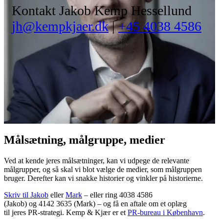
Kontakt Jakob Kemp Hessellund
jh@kempkjaer.dk
|
+45 4038 4586
Målsætning, målgruppe, medier
Ved at kende jeres målsætninger, kan vi udpege de relevante
målgrupper, og så skal vi blot vælge de medier, som målgruppen
bruger. Derefter kan vi snakke historier og vinkler på historierne.
Skriv til Jakob
eller
Mark
– eller ring 4038 4586
(Jakob) og 4142 3635 (Mark) – og få en aftale om et oplæg
til jeres PR-strategi. Kemp & Kjær er et
PR-bureau i København
.