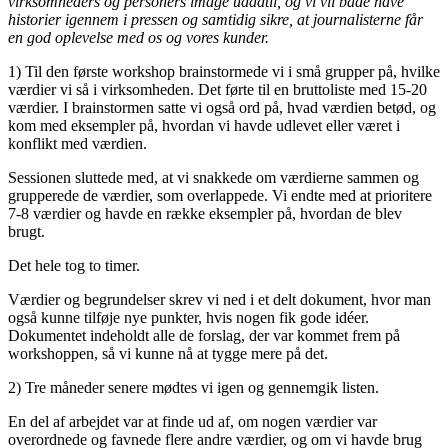
virksomheders og personers image udadtil, og vi vil både have
historier igennem i pressen og samtidig sikre, at journalisterne får
en god oplevelse med os og vores kunder.
1) Til den første workshop brainstormede vi i små grupper på, hvilke
værdier vi så i virksomheden. Det førte til en bruttoliste med 15-20
værdier. I brainstormen satte vi også ord på, hvad værdien betød, og
kom med eksempler på, hvordan vi havde udlevet eller været i
konflikt med værdien.
Sessionen sluttede med, at vi snakkede om værdierne sammen og
grupperede de værdier, som overlappede. Vi endte med at prioritere
7-8 værdier og havde en række eksempler på, hvordan de blev
brugt.
Det hele tog to timer.
Værdier og begrundelser skrev vi ned i et delt dokument, hvor man
også kunne tilføje nye punkter, hvis nogen fik gode idéer.
Dokumentet indeholdt alle de forslag, der var kommet frem på
workshoppen, så vi kunne nå at tygge mere på det.
2) Tre måneder senere mødtes vi igen og gennemgik listen.
En del af arbejdet var at finde ud af, om nogen værdier var
overordnede og favnede flere andre værdier, og om vi havde brug