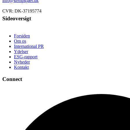
info@kempkjaer.dk
CVR: DK-37195774
Sideoversigt
Forsiden
Om os
International PR
Ydelser
ESG-rapport
Nyheder
Kontakt
Connect