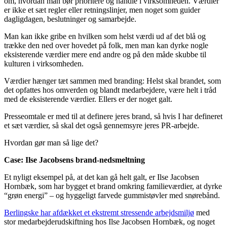
om, hvordan man bør prioritere og handle i virksomheden. Værdier
er ikke et sæt regler eller retningslinjer, men noget som guider
dagligdagen, beslutninger og samarbejde.
Man kan ikke gribe en hvilken som helst værdi ud af det blå og
trække den ned over hovedet på folk, men man kan dyrke nogle
eksisterende værdier mere end andre og på den måde skubbe til
kulturen i virksomheden.
Værdier hænger tæt sammen med branding: Helst skal brandet, som
det opfattes hos omverden og blandt medarbejdere, være helt i tråd
med de eksisterende værdier. Ellers er der noget galt.
Presseomtale er med til at definere jeres brand, så hvis I har defineret
et sæt værdier, så skal det også gennemsyre jeres PR-arbejde.
Hvordan gør man så lige det?
Case: Ilse Jacobsens brand-nedsmeltning
Et nyligt eksempel på, at det kan gå helt galt, er Ilse Jacobsen
Hornbæk, som har bygget et brand omkring familieværdier, at dyrke
“grøn energi” – og hyggeligt farvede gummistøvler med snørebånd.
Berlingske har afdækket et ekstremt stressende arbejdsmiljø
med
stor medarbejderudskiftning hos Ilse Jacobsen Hornbæk, og noget