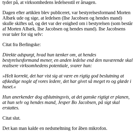
tyder på, at virksomhedens ledelsesstil er årsagen.
Dagen efter artiklen blev publiceret, var bestyrelsesformand Morten
Albæk ude og sige, at ledelsen (Ilse Jacobsen og hendes mand)
skulle skiftes ud, og det var der enighed om i bestyrelsen (som består
af Morten Albæk, Ilse Jacobsen og hendes mand). Ilse Jacobsens
svar taler for sig selv:
Citat fra Berlingske:
Direkte adspurgt, hvad hun tænker om, at hendes
bestyrelsesformand mener, en anden ledelse end den nuværende skal
realisere virksomhedens potentiale, svarer hun:
»Helt korrekt, det har vist sig at være en rigtig god beslutning at
afskedige nogle af vores ledere, det har givet så meget ro og glæde i
huset.«
Hun anerkender dog afslutningsvis, at det ganske rigtigt er planen,
at hun selv og hendes mand, Jesper Bo Jacobsen, på sigt skal
erstattes.
Citat slut.
Det kan man kalde en nedsmeltning for åben mikrofon.