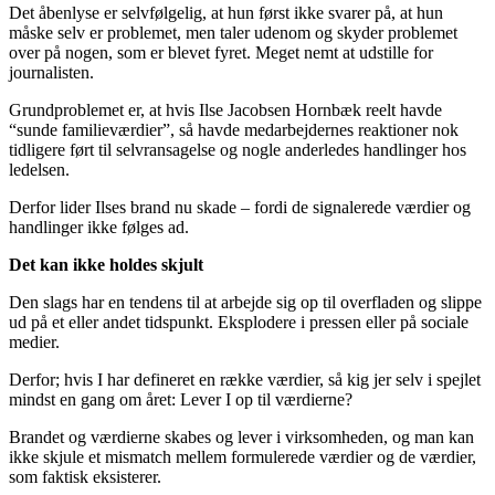
Det åbenlyse er selvfølgelig, at hun først ikke svarer på, at hun
måske selv er problemet, men taler udenom og skyder problemet
over på nogen, som er blevet fyret. Meget nemt at udstille for
journalisten.
Grundproblemet er, at hvis Ilse Jacobsen Hornbæk reelt havde
“sunde familieværdier”, så havde medarbejdernes reaktioner nok
tidligere ført til selvransagelse og nogle anderledes handlinger hos
ledelsen.
Derfor lider Ilses brand nu skade – fordi de signalerede værdier og
handlinger ikke følges ad.
Det kan ikke holdes skjult
Den slags har en tendens til at arbejde sig op til overfladen og slippe
ud på et eller andet tidspunkt. Eksplodere i pressen eller på sociale
medier.
Derfor; hvis I har defineret en række værdier, så kig jer selv i spejlet
mindst en gang om året: Lever I op til værdierne?
Brandet og værdierne skabes og lever i virksomheden, og man kan
ikke skjule et mismatch mellem formulerede værdier og de værdier,
som faktisk eksisterer.