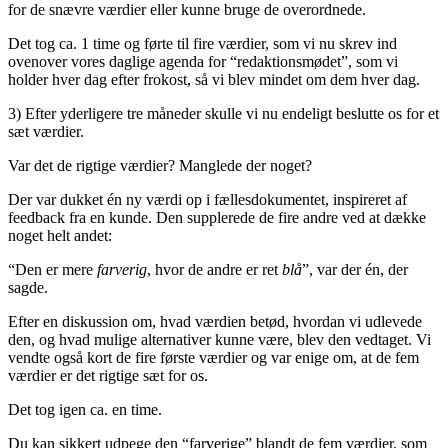
for de snævre værdier eller kunne bruge de overordnede.
Det tog ca. 1 time og førte til fire værdier, som vi nu skrev ind
ovenover vores daglige agenda for “redaktionsmødet”, som vi
holder hver dag efter frokost, så vi blev mindet om dem hver dag.
3) Efter yderligere tre måneder skulle vi nu endeligt beslutte os for et
sæt værdier.
Var det de rigtige værdier? Manglede der noget?
Der var dukket én ny værdi op i fællesdokumentet, inspireret af
feedback fra en kunde. Den supplerede de fire andre ved at dække
noget helt andet:
“Den er mere
farverig
, hvor de andre er ret
blå
”, var der én, der
sagde.
Efter en diskussion om, hvad værdien betød, hvordan vi udlevede
den, og hvad mulige alternativer kunne være, blev den vedtaget. Vi
vendte også kort de fire første værdier og var enige om, at de fem
værdier er det rigtige sæt for os.
Det tog igen ca. en time.
Du kan sikkert udpege den “farverige” blandt de fem værdier, som