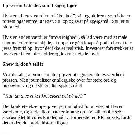
I pressen: Gør dét, som I siger, I gør
Hvis en af jeres værdier er “åbenhed”, så læg alt frem, som ikke er
forretningshemmeligheder. Stil op og svar på spørgsmål. Stil jer til
rådighed.
Hvis en anden værdi er “troværdighed”, så lad være med at male
skønmalerier for at skjule, at noget er gået knap så godt, eller at tale
jeres fremtid op, hvor det ikke er realistisk. Investorer foretrækker at
investere i dem, der holder og leverer det, de lover.
Show it, don’t tell it
Vi anbefaler, at vores kunder prøver at signalere deres værdier i
pressen. Men journalister er allergiske over for store ord og
buzzwords, og de stiller altid spørgsmålet:
“Kan du give et konkret eksempel på det?”
Det konkrete eksempel giver jer mulighed for at vise, at I lever
værdierne, og at det ikke bare er tomme ord. Vi stiller ofte selv
spørgsmålet til vores kunder, når vi forbereder en PR-indsats, fordi
det er dér, den gode historie ligger.
—