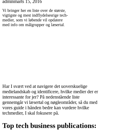
admin
marts 15, 2016
Vi bringer her en liste over de største,
vigtigste og mest indflydelsesrige tech-
medier, som vi løbende vil opdatere
med info om målgrupper og læsertal.
Har I svært ved at navigere det uoverskuelige
medielandskab og identificere, hvilke medier der er
interessante for jer? På nedenstående liste
gennemgår vi læsertal og nøgleområder, så du med
vores guide i hånden bedre kan vurdere hvilke
techmedier, I skal fokusere på.
Top tech business publications: