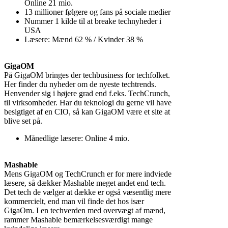
Online 21 mio.
13 millioner følgere og fans på sociale medier
Nummer 1 kilde til at breake technyheder i
USA
Læsere: Mænd 62 % / Kvinder 38 %
GigaOM
På GigaOM bringes der techbusiness for techfolket.
Her finder du nyheder om de nyeste techtrends.
Henvender sig i højere grad end f.eks. TechCrunch,
til virksomheder. Har du teknologi du gerne vil have
besigtiget af en CIO, så kan GigaOM være et site at
blive set på.
Månedlige læsere: Online 4 mio.
Mashable
Mens GigaOM og TechCrunch er for mere indviede
læsere, så dækker Mashable meget andet end tech.
Det tech de vælger at dække er også væsentlig mere
kommercielt, end man vil finde det hos især
GigaOm. I en techverden med overvægt af mænd,
rammer Mashable bemærkelsesværdigt mange