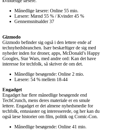
kvindelige læsere.
Månedlige læsere: Online 55 mio.
Læsere: Mænd 55 % / Kvinder 45 %
Gennemsnitsalder 37
Gizmodo
Gizmodo befinder sig også i den lettere ende af
technyhedsbranchen. Især beskæftiger de sig med
nyheder inden for droner, apps, McDonald’s Happy
Googles, Star Wars, med andre ord: Kan det have
interesse for techfolk, så skriver de om det.
Månedlige besøgende: Online 2 mio.
Læsere: 54 % mellem 18-44
Engadget
Engadget har flere månedlige besøgende end
TechCrunch, mens deres materiale er en smule
lettere. Engadget er det almene nyhedsmedie for
techfolk, entusiaster og interesserede, og her kan du
også læse historier om film, politik og Comic-Con.
Månedlige besøgende: Online 41 mio.